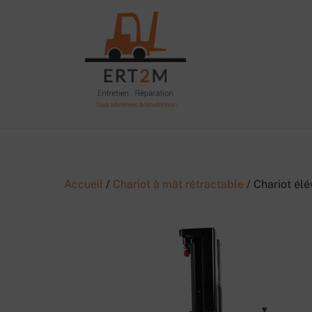
Skip
to
content
Accueil
/
Chariot à mât rétractable
/ Chariot élé