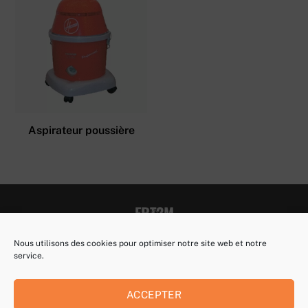
Aspirateur poussière
ERT2M
Back
To
Nous utilisons des cookies pour optimiser notre site web et notre
Top
Contact
Politique de confidentialité
service.
Mentions Légales
Politique de cookies (EU)
ACCEPTER